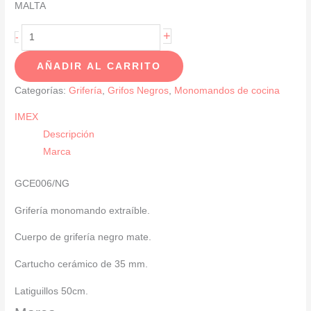
MALTA
Grifería
+
-
De
AÑADIR AL CARRITO
Cocina
Monomando
Categorías:
Grifería
,
Grifos Negros
,
Monomandos de cocina
Extraíble
IMEX
Negro
Descripción
Mate
Marca
SERIE
MALTA
GCE006/NG
cantidad
Grifería monomando extraíble.
Cuerpo de grifería negro mate.
Cartucho cerámico de 35 mm.
Latiguillos 50cm.