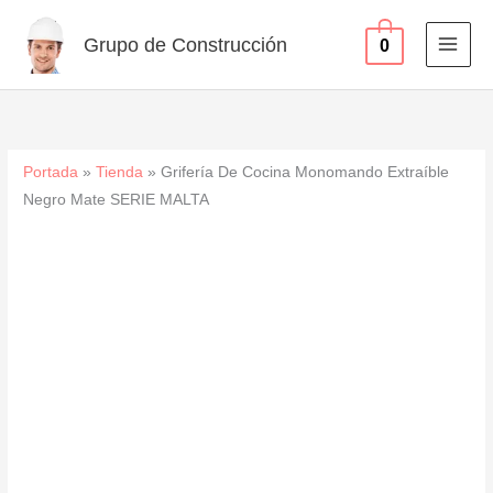
Extraíble
Ir
Negro
al
Grupo de Construcción
0
Mate
contenido
SERIE
MALTA
cantidad
Portada
»
Tienda
»
Grifería De Cocina Monomando Extraíble
Negro Mate SERIE MALTA