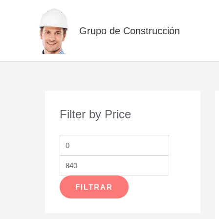
Ir
al
Grupo de Construcción
contenido
Filter by Price
P
P
r
r
e
e
c
c
FILTRAR
i
i
o
o