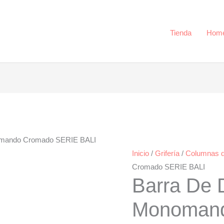
Cromado
SERIE
BALI
Tienda
Hom
cantidad
omando Cromado SERIE BALI
Inicio
/
Grifería
/
Columnas 
Cromado SERIE BALI
Barra De 
Monoman