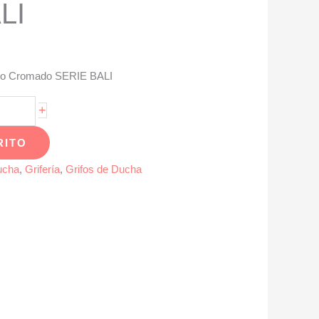
LI
o Cromado SERIE BALI
+
RITO
ucha
,
Grifería
,
Grifos de Ducha