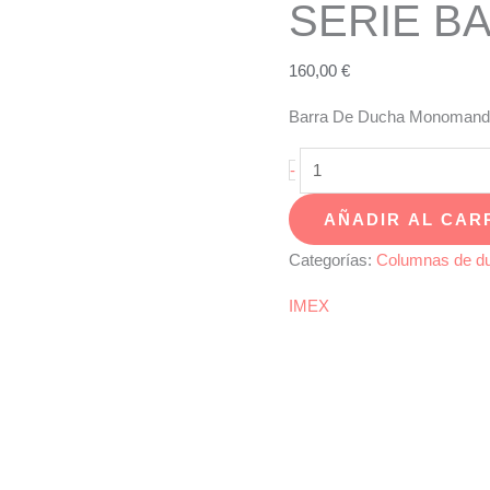
SERIE BA
160,00
€
Barra De Ducha Monomand
Barra
-
De
AÑADIR AL CAR
Ducha
Monomando
Categorías:
Columnas de d
Cromado
IMEX
SERIE
BALI
cantidad