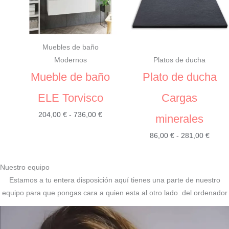
Muebles de baño
Modernos
Platos de ducha
Mueble de baño
Plato de ducha
ELE Torvisco
Cargas
Rango
204,00
€
-
736,00
€
minerales
de
Rang
86,00
€
-
281,00
€
precios:
de
desde
precio
204,00 €
Nuestro equipo
desde
hasta
Estamos a tu entera disposición aquí tienes una parte de nuestro
86,00
736,00 €
equipo para que pongas cara a quien esta al otro lado del ordenador
hasta
281,0