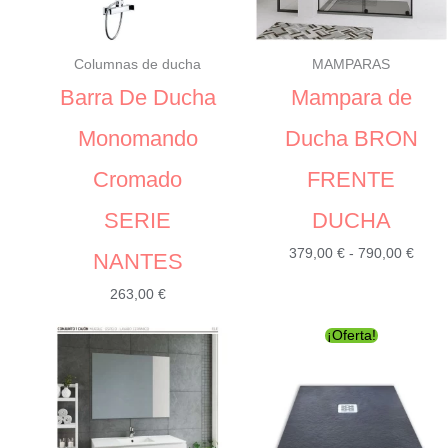
Columnas de ducha
MAMPARAS
Barra De Ducha
Mampara de
Monomando
Ducha BRON
Cromado
FRENTE
SERIE
DUCHA
Rang
379,00
€
-
790,00
€
NANTES
de
263,00
€
preci
desd
¡Oferta!
379,0
hasta
790,0