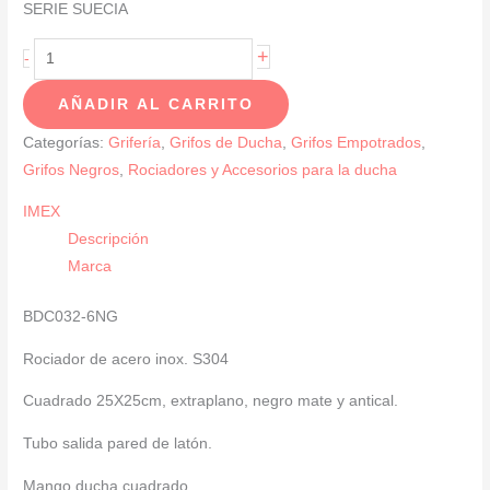
SERIE SUECIA
Conjunto
+
-
De
AÑADIR AL CARRITO
Ducha
Monomando
Categorías:
Grifería
,
Grifos de Ducha
,
Grifos Empotrados
,
Empotrado
Grifos Negros
,
Rociadores y Accesorios para la ducha
Negro
IMEX
Mate
Descripción
SERIE
Marca
SUECIA
cantidad
BDC032-6NG
Rociador de acero inox. S304
Cuadrado 25X25cm, extraplano, negro mate y antical.
Tubo salida pared de latón.
Mango ducha cuadrado.