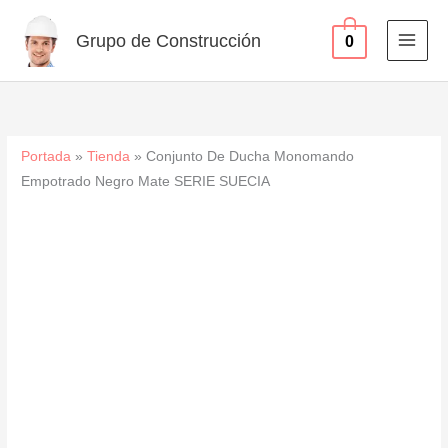
Empotrado
Ir
Negro
al
Grupo de Construcción
0
Mate
contenido
SERIE
SUECIA
cantidad
Portada
»
Tienda
»
Conjunto De Ducha Monomando
Empotrado Negro Mate SERIE SUECIA