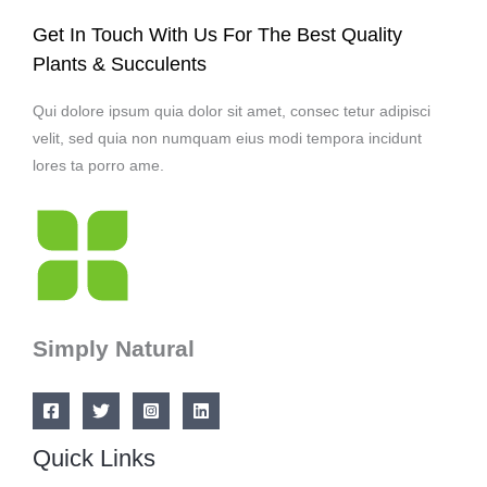
í
á
Get In Touch With Us For The Best Quality
n
x
Plants & Succulents
i
i
m
m
Qui dolore ipsum quia dolor sit amet, consec tetur adipisci
o
o
velit, sed quia non numquam eius modi tempora incidunt
lores ta porro ame.
Simply Natural
Quick Links