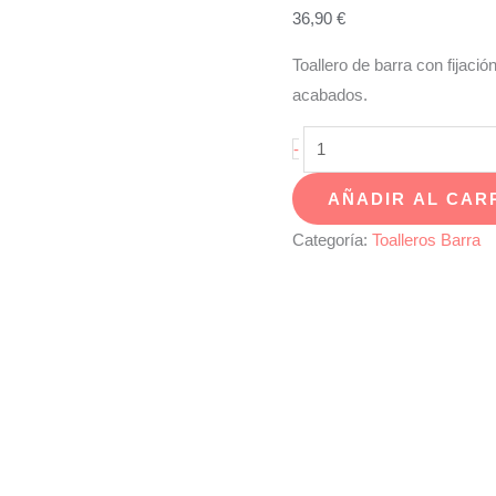
36,90
€
Toallero de barra con fijació
acabados.
Toallero
-
barra
AÑADIR AL CAR
40
BALI
Categoría:
Toalleros Barra
-
13134
cantidad