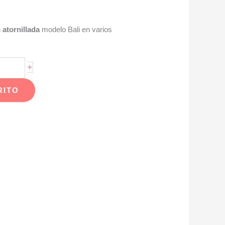
n
atornillada
modelo Bali en varios
+
RITO