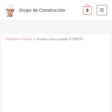
cantidad
Ir
al
Grupo de Construcción
0
contenido
Portada
»
Tienda
»
Toallero barra doble FOREST