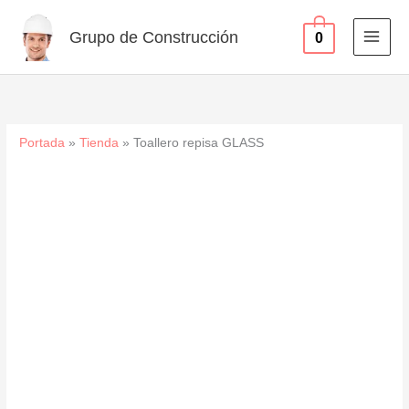
Ir
al
Grupo de Construcción
0
contenido
Portada
»
Tienda
»
Toallero repisa GLASS