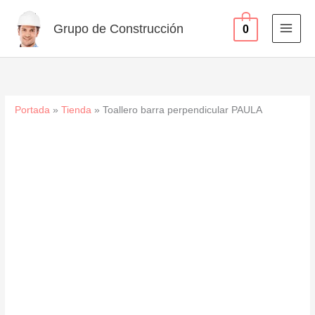
cantidad
Ir
al
Grupo de Construcción
0
contenido
Portada
»
Tienda
»
Toallero barra perpendicular PAULA