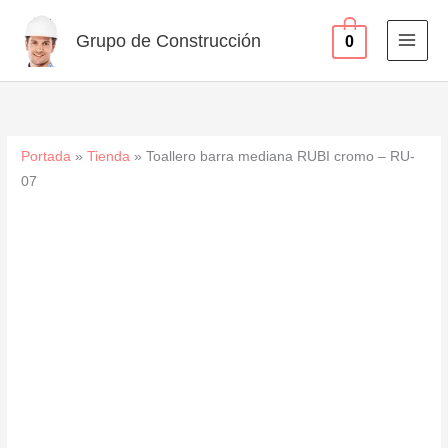
cromo
Ir
-
al
Grupo de Construcción
0
RU-
contenido
07
cantidad
Portada
»
Tienda
»
Toallero barra mediana RUBI cromo – RU-
07