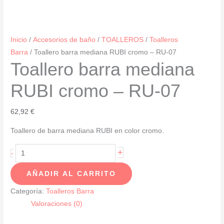
Inicio
/
Accesorios de baño
/
TOALLEROS
/
Toalleros
Barra
/ Toallero barra mediana RUBI cromo – RU-07
Toallero barra mediana
RUBI cromo – RU-07
62,92
€
Toallero de barra mediana RUBI en color cromo.
Toallero
+
-
barra
AÑADIR AL CARRITO
mediana
RUBI
Categoría:
Toalleros Barra
cromo
Valoraciones (0)
-