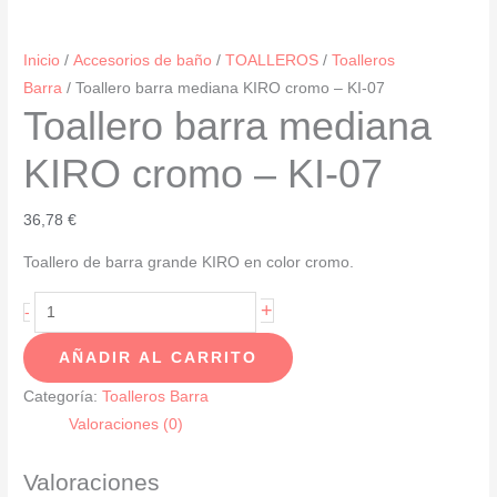
Inicio
/
Accesorios de baño
/
TOALLEROS
/
Toalleros
Barra
/ Toallero barra mediana KIRO cromo – KI-07
Toallero barra mediana
KIRO cromo – KI-07
36,78
€
Toallero de barra grande KIRO en color cromo.
Toallero
+
-
barra
AÑADIR AL CARRITO
mediana
KIRO
Categoría:
Toalleros Barra
cromo
Valoraciones (0)
-
KI-
Valoraciones