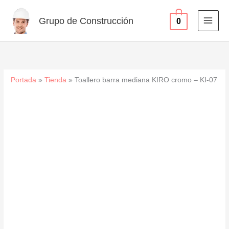
cromo
Ir
-
al
Grupo de Construcción
0
KI-
contenido
07
cantidad
Portada
»
Tienda
»
Toallero barra mediana KIRO cromo – KI-07