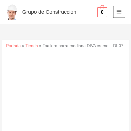
cromo
Ir
-
al
Grupo de Construcción
0
DI-
contenido
07
cantidad
Portada
»
Tienda
»
Toallero barra mediana DIVA cromo – DI-07