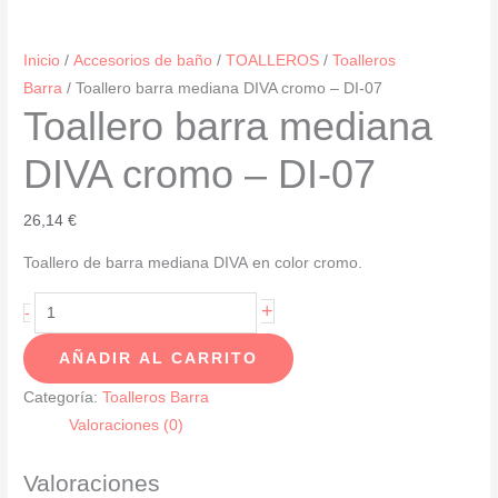
Inicio
/
Accesorios de baño
/
TOALLEROS
/
Toalleros
Barra
/ Toallero barra mediana DIVA cromo – DI-07
Toallero barra mediana
DIVA cromo – DI-07
26,14
€
Toallero de barra mediana DIVA en color cromo.
Toallero
+
-
barra
AÑADIR AL CARRITO
mediana
DIVA
Categoría:
Toalleros Barra
cromo
Valoraciones (0)
-
DI-
Valoraciones