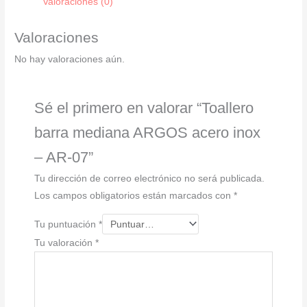
Valoraciones (0)
inox
-
Valoraciones
AR-
No hay valoraciones aún.
07
cantidad
Sé el primero en valorar “Toallero
barra mediana ARGOS acero inox
– AR-07”
Tu dirección de correo electrónico no será publicada.
Los campos obligatorios están marcados con
*
Tu puntuación
*
Tu valoración
*