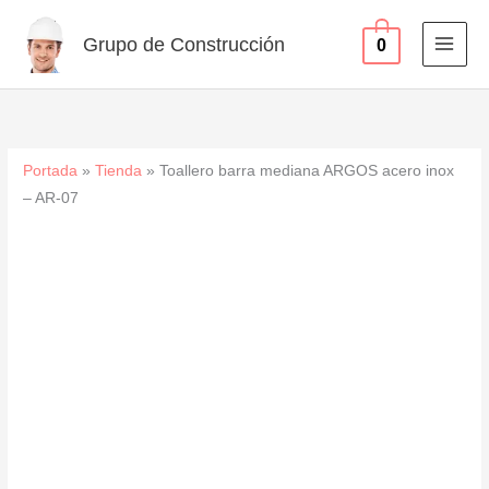
acero
Ir
inox
al
Grupo de Construcción
0
-
contenido
AR-
07
cantidad
Portada
»
Tienda
»
Toallero barra mediana ARGOS acero inox
– AR-07