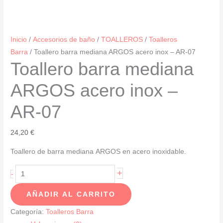
Inicio
/
Accesorios de baño
/
TOALLEROS
/
Toalleros
Barra
/ Toallero barra mediana ARGOS acero inox – AR-07
Toallero barra mediana
ARGOS acero inox –
AR-07
24,20
€
Toallero de barra mediana ARGOS en acero inoxidable.
Toallero
+
-
barra
AÑADIR AL CARRITO
mediana
ARGOS
Categoría:
Toalleros Barra
acero