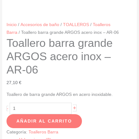
Inicio
/
Accesorios de baño
/
TOALLEROS
/
Toalleros
Barra
/ Toallero barra grande ARGOS acero inox – AR-06
Toallero barra grande
ARGOS acero inox –
AR-06
27,10
€
Toallero de barra grande ARGOS en acero inoxidable.
Toallero
+
-
barra
AÑADIR AL CARRITO
grande
ARGOS
Categoría:
Toalleros Barra
acero