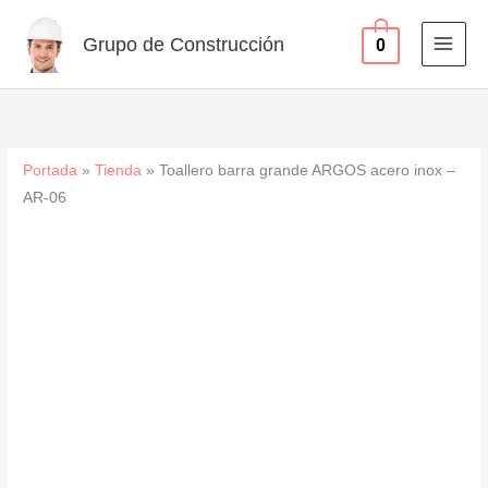
acero
Ir
inox
al
Grupo de Construcción
0
-
contenido
AR-
06
cantidad
Portada
»
Tienda
»
Toallero barra grande ARGOS acero inox –
AR-06