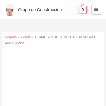
3
Ir
VÍAS
al
Grupo de Construcción
0
cantidad
contenido
Portada
»
Tienda
»
TERMOSTÁTICA EMPOTRADA NEGRO
MATE 3 VÍAS