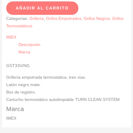
EMPOTRADA
AÑADIR AL CARRITO
NEGRO
MATE
Categorías:
Grifería
,
Grifos Empotrados
,
Grifos Negros
,
Grifos
3
Termostáticos
VÍAS
IMEX
cantidad
Descripción
Marca
GST33V/NG
Grifería empotrada termostática, tres vías.
Latón negro mate.
Box de registro.
Cartucho termostático autolimpiable TURN CLEAN SYSTEM
Marca
IMEX