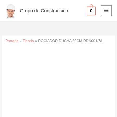
cantidad
Ir
al
Grupo de Construcción
0
contenido
Portada
»
Tienda
»
ROCIADOR DUCHA 20CM RDN001/BL