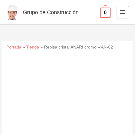
-
Ir
AN-
al
Grupo de Construcción
0
02
contenido
cantidad
Portada
»
Tienda
»
Repisa cristal ANARI cromo – AN-02