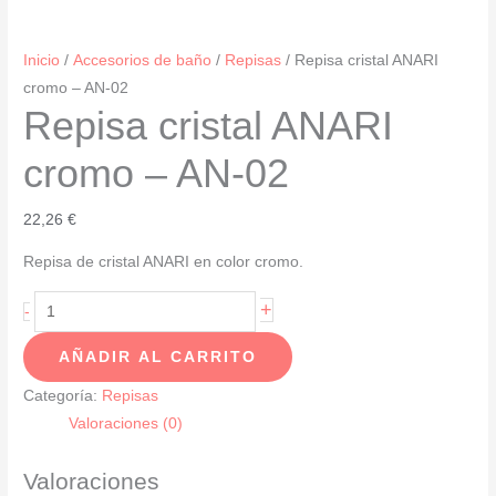
Inicio
/
Accesorios de baño
/
Repisas
/ Repisa cristal ANARI
cromo – AN-02
Repisa cristal ANARI
cromo – AN-02
22,26
€
Repisa de cristal ANARI en color cromo.
Repisa
+
-
cristal
AÑADIR AL CARRITO
ANARI
cromo
Categoría:
Repisas
-
Valoraciones (0)
AN-
02
Valoraciones