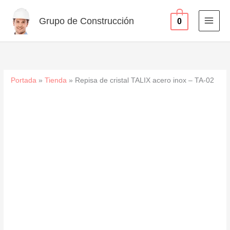
acero
Ir
inox
al
Grupo de Construcción
0
-
contenido
TA-
02
cantidad
Portada
»
Tienda
»
Repisa de cristal TALIX acero inox – TA-02