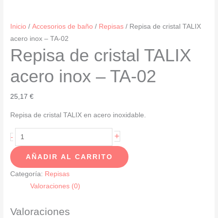
Inicio
/
Accesorios de baño
/
Repisas
/ Repisa de cristal TALIX
acero inox – TA-02
Repisa de cristal TALIX
acero inox – TA-02
25,17
€
Repisa de cristal TALIX en acero inoxidable.
Repisa
+
-
de
AÑADIR AL CARRITO
cristal
TALIX
Categoría:
Repisas
acero
Valoraciones (0)
inox
-
Valoraciones