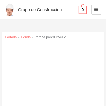
Ir
al
Grupo de Construcción
0
contenido
Portada
»
Tienda
»
Percha pared PAULA