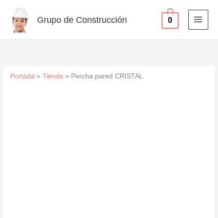
Ir
al
Grupo de Construcción
0
contenido
Portada
»
Tienda
»
Percha pared CRISTAL