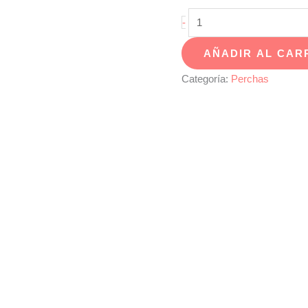
Percha
-
pared
AÑADIR AL CAR
GLASS
cantidad
Categoría:
Perchas