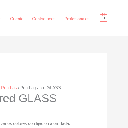
0
e
Cuenta
Contáctanos
Profesionales
/
Perchas
/ Percha pared GLASS
ared GLASS
rios colores con fijación atornillada.