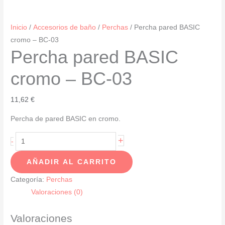
Inicio
/
Accesorios de baño
/
Perchas
/ Percha pared BASIC
cromo – BC-03
Percha pared BASIC
cromo – BC-03
11,62
€
Percha de pared BASIC en cromo.
Percha
+
-
pared
AÑADIR AL CARRITO
BASIC
cromo
Categoría:
Perchas
-
Valoraciones (0)
BC-
03
Valoraciones