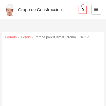
-
Ir
BC-
al
Grupo de Construcción
0
03
contenido
cantidad
Portada
»
Tienda
»
Percha pared BASIC cromo – BC-03