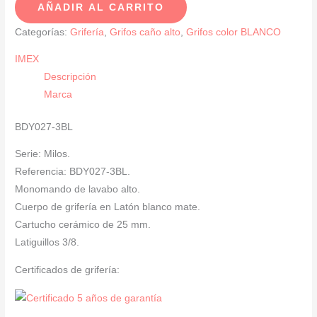
AÑADIR AL CARRITO
Lavabo
Caño
Categorías:
Grifería
,
Grifos caño alto
,
Grifos color BLANCO
Alto
IMEX
Blanco
Descripción
Mate
Marca
SERIE
MILOS
BDY027-3BL
cantidad
Serie: Milos.
Referencia: BDY027-3BL.
Monomando de lavabo alto.
Cuerpo de grifería en Latón blanco mate.
Cartucho cerámico de 25 mm.
Latiguillos 3/8.
Certificados de grifería: