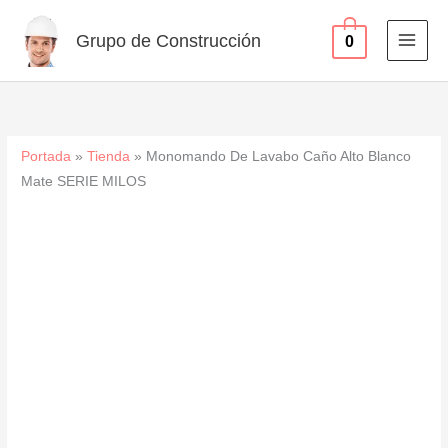
Alto
Ir
Blanco
al
Grupo de Construcción
0
Mate
contenido
SERIE
MILOS
cantidad
Portada
»
Tienda
»
Monomando De Lavabo Caño Alto Blanco
Mate SERIE MILOS