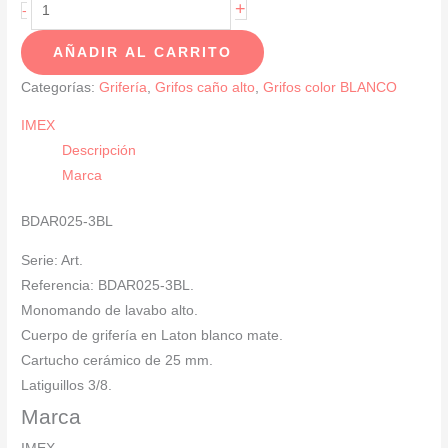
Monomando
+
-
De
AÑADIR AL CARRITO
Lavabo
Caño
Categorías:
Grifería
,
Grifos caño alto
,
Grifos color BLANCO
Alto
IMEX
BLANCO
Descripción
Mate
Marca
SERIE
ART
BDAR025-3BL
cantidad
Serie: Art.
Referencia: BDAR025-3BL.
Monomando de lavabo alto.
Cuerpo de grifería en Laton blanco mate.
Cartucho cerámico de 25 mm.
Latiguillos 3/8.
Marca