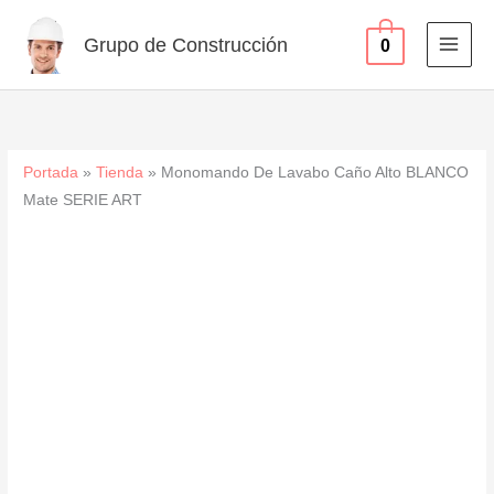
Alto
Ir
BLANCO
al
Grupo de Construcción
0
Mate
contenido
SERIE
ART
cantidad
Portada
»
Tienda
»
Monomando De Lavabo Caño Alto BLANCO
Mate SERIE ART