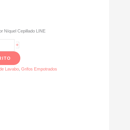
or Níquel Cepillado LINE
+
RITO
 de Lavabo
,
Grifos Empotrados