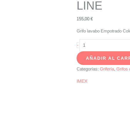
LINE
155,00
€
Grifo lavabo Empotrado Col
Grifo
-
lavabo
AÑADIR AL CAR
Empotrado
Color
Categorías:
Grifería
,
Grifos
Níquel
IMEX
Cepillado
LINE
cantidad