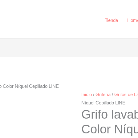
Níquel
Cepillado
LINE
Tienda
Hom
cantidad
o Color Níquel Cepillado LINE
Inicio
/
Grifería
/
Grifos de L
Níquel Cepillado LINE
Grifo lav
Color Níqu