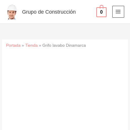
Ir
al
Grupo de Construcción
0
contenido
Portada
»
Tienda
»
Grifo lavabo Dinamarca