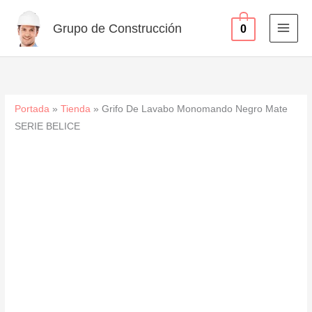
Negro
Ir
Mate
al
Grupo de Construcción
0
SERIE
contenido
BELICE
cantidad
Portada
»
Tienda
»
Grifo De Lavabo Monomando Negro Mate
SERIE BELICE