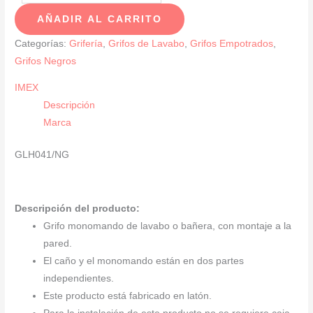
De
AÑADIR AL CARRITO
Lavabo
Monomando
Categorías:
Grifería
,
Grifos de Lavabo
,
Grifos Empotrados
,
Negro
Grifos Negros
Mate
IMEX
SERIE
Descripción
BELICE
Marca
cantidad
GLH041/NG
Descripción del producto:
Grifo monomando de lavabo o bañera, con montaje a la
pared.
El caño y el monomando están en dos partes
independientes.
Este producto está fabricado en latón.