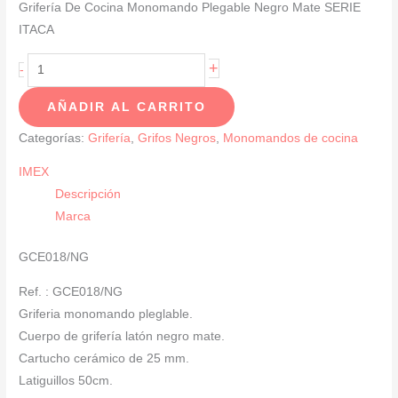
Grifería De Cocina Monomando Plegable Negro Mate SERIE
ITACA
Griferia
+
-
De
AÑADIR AL CARRITO
Cocina
Monomando
Categorías:
Grifería
,
Grifos Negros
,
Monomandos de cocina
Plegable
IMEX
Negro
Descripción
Mate
Marca
SERIE
ITACA-
GCE018/NG
GCE018/NG
cantidad
Ref. : GCE018/NG
Griferia monomando pleglable.
Cuerpo de grifería latón negro mate.
Cartucho cerámico de 25 mm.
Latiguillos 50cm.