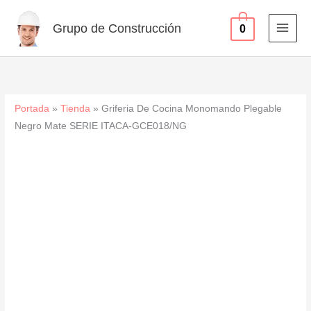
Plegable
Ir
Negro
al
Grupo de Construcción
0
Mate
contenido
SERIE
ITACA-
GCE018/NG
cantidad
Portada
»
Tienda
»
Griferia De Cocina Monomando Plegable
Negro Mate SERIE ITACA-GCE018/NG