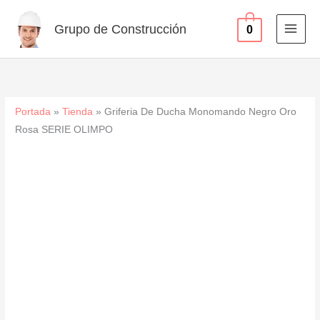
Negro
Ir
Oro
al
Grupo de Construcción
0
Rosa
contenido
SERIE
OLIMPO
cantidad
Portada
»
Tienda
»
Griferia De Ducha Monomando Negro Oro
Rosa SERIE OLIMPO