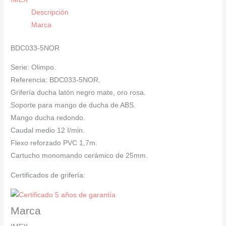
Oro
Descripción
Rosa
Marca
SERIE
OLIMPO
BDC033-5NOR
cantidad
Serie: Olimpo.
Referencia: BDC033-5NOR.
Grifería ducha latón negro mate, oro rosa.
Soporte para mango de ducha de ABS.
Mango ducha redondo.
Caudal medio 12 I/min.
Flexo reforzado PVC 1,7m.
Cartucho monomando cerámico de 25mm.
Certificados de grifería:
Marca