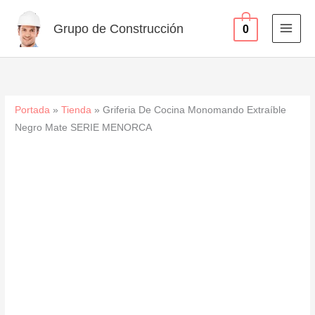
Extraíble
Ir
Negro
al
Grupo de Construcción
0
Mate
contenido
SERIE
MENORCA
cantidad
Portada
»
Tienda
»
Griferia De Cocina Monomando Extraíble
Negro Mate SERIE MENORCA