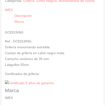
Categorías:
Grifería
,
Grifos Negros
,
Monomandos de cocina
Extraíble
IMEX
Negro
Descripción
Mate
Marca
SERIE
MENORCA
GCE019/NG
cantidad
Ref.: GCE019/NG.
Grifería monomando extraíble.
Cuerpo de grifería en Latón negro mate.
Cartucho cerámico de 35 mm.
Latiguillos 50cm.
Certificados de grifería:
Marca
IMEX