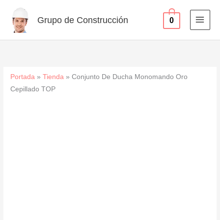
Oro
Ir
Cepillado
al
Grupo de Construcción
0
TOP
contenido
cantidad
Portada
»
Tienda
»
Conjunto De Ducha Monomando Oro
Cepillado TOP