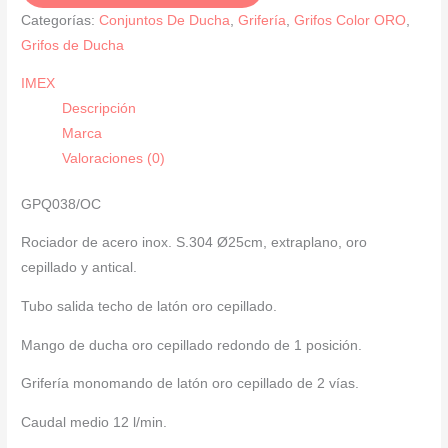
Monomando
Categorías:
Conjuntos De Ducha
,
Grifería
,
Grifos Color ORO
,
Oro
Grifos de Ducha
Cepillado
IMEX
TOP
Descripción
cantidad
Marca
Valoraciones (0)
GPQ038/OC
Rociador de acero inox. S.304 Ø25cm, extraplano, oro
cepillado y antical.
Tubo salida techo de latón oro cepillado.
Mango de ducha oro cepillado redondo de 1 posición.
Grifería monomando de latón oro cepillado de 2 vías.
Caudal medio 12 l/min.