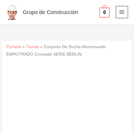
EMPOTRADO
Ir
Cromado
al
Grupo de Construcción
0
SERIE
contenido
BERLIN
cantidad
Portada
»
Tienda
»
Conjunto De Ducha Monomando
EMPOTRADO Cromado SERIE BERLIN