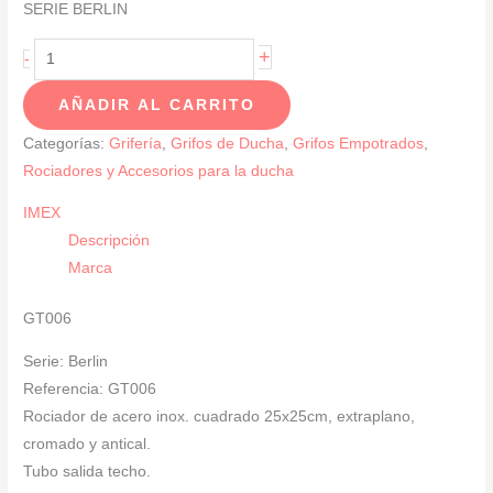
SERIE BERLIN
Conjunto
+
-
De
AÑADIR AL CARRITO
Ducha
Monomando
Categorías:
Grifería
,
Grifos de Ducha
,
Grifos Empotrados
,
EMPOTRADO
Rociadores y Accesorios para la ducha
Cromado
IMEX
SERIE
Descripción
BERLIN
Marca
cantidad
GT006
Serie: Berlin
Referencia: GT006
Rociador de acero inox. cuadrado 25x25cm, extraplano,
cromado y antical.
Tubo salida techo.