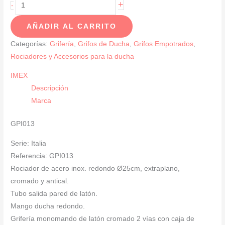
Conjunto
+
-
De
AÑADIR AL CARRITO
Ducha
Monomando
Categorías:
Grifería
,
Grifos de Ducha
,
Grifos Empotrados
,
Empotrada
Rociadores y Accesorios para la ducha
Cromado
IMEX
SERIE
Descripción
ITALIA
Marca
cantidad
GPI013
Serie: Italia
Referencia: GPI013
Rociador de acero inox. redondo Ø25cm, extraplano,
cromado y antical.
Tubo salida pared de latón.
Mango ducha redondo.
Grifería monomando de latón cromado 2 vías con caja de