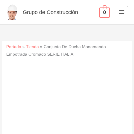
Empotrada
Ir
Cromado
al
Grupo de Construcción
0
SERIE
contenido
ITALIA
cantidad
Portada
»
Tienda
»
Conjunto De Ducha Monomando
Empotrada Cromado SERIE ITALIA