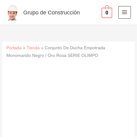
Monomando
Ir
Negro
al
Grupo de Construcción
0
/
contenido
Oro
Rosa
SERIE
OLIMPO
Portada
»
Tienda
»
Conjunto De Ducha Empotrada
cantidad
Monomando Negro / Oro Rosa SERIE OLIMPO