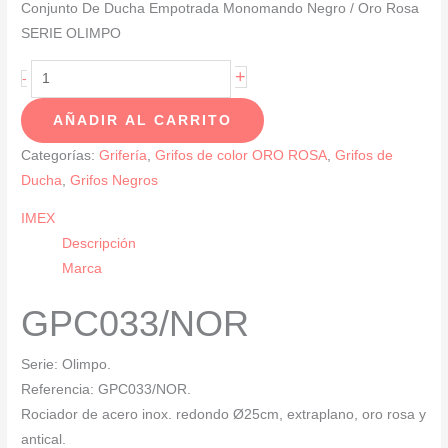
Conjunto De Ducha Empotrada Monomando Negro / Oro Rosa
SERIE OLIMPO
Conjunto
+
-
De
AÑADIR AL CARRITO
Ducha
Empotrada
Categorías:
Grifería
,
Grifos de color ORO ROSA
,
Grifos de
Monomando
Ducha
,
Grifos Negros
Negro
IMEX
/
Descripción
Oro
Marca
Rosa
SERIE
GPC033/NOR
OLIMPO
cantidad
Serie: Olimpo.
Referencia: GPC033/NOR.
Rociador de acero inox. redondo Ø25cm, extraplano, oro rosa y
antical.