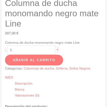
Columna de ducha
monomando negro mate
Line
207,00
€
Columna de ducha monomando negro mate Line
Columna
+
-
de
AÑADIR AL CARRITO
ducha
monomando
Categorías:
Columnas de ducha
,
Grifería
,
Grifos Negros
negro
IMEX
mate
Descripción
Line
Marca
cantidad
Valoraciones (0)
Descripción del producto: