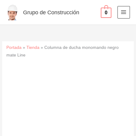
negro
Ir
mate
al
Grupo de Construcción
0
Line
contenido
cantidad
Portada
»
Tienda
»
Columna de ducha monomando negro
mate Line