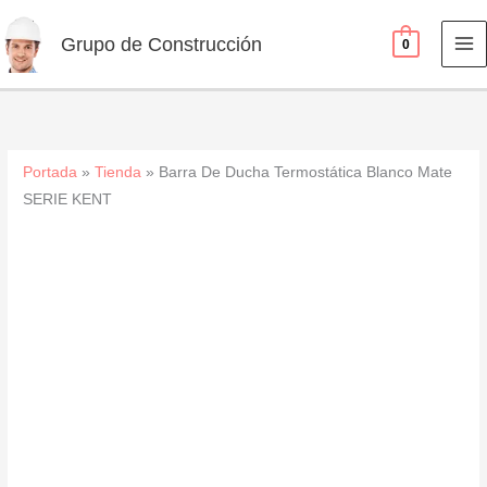
Blanco
Ir
Mate
al
Grupo de Construcción
0
SERIE
contenido
KENT
cantidad
Portada
»
Tienda
»
Barra De Ducha Termostática Blanco Mate
SERIE KENT