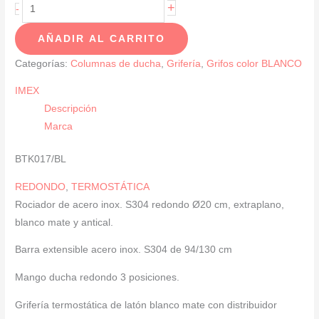
Barra
+
-
De
AÑADIR AL CARRITO
Ducha
Termostática
Categorías:
Columnas de ducha
,
Grifería
,
Grifos color BLANCO
Blanco
IMEX
Mate
Descripción
SERIE
Marca
KENT
cantidad
BTK017/BL
REDONDO
,
TERMOSTÁTICA
Rociador de acero inox. S304 redondo Ø20 cm, extraplano,
blanco mate y antical.
Barra extensible acero inox. S304 de 94/130 cm
Mango ducha redondo 3 posiciones.
Grifería termostática de latón blanco mate con distribuidor