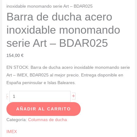
inoxidable monomando serie Art – BDAR025
Barra de ducha acero
inoxidable monomando
serie Art – BDAR025
154,00
€
EN STOCK: Barra de ducha acero inoxidable monomando serie
Art – IMEX, BDAR025 al mejor precio. Entrega disponible en
España peninsular e Islas Baleares.
Barra
+
-
de
AÑADIR AL CARRITO
ducha
acero
Categoría:
Columnas de ducha
inoxidable
IMEX
monomando