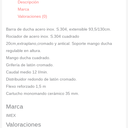
Descripción
serie
Marca
Art
Valoraciones (0)
-
BDAR025
Barra de ducha acero inox. S.304, extensible 93,5/130cm.
cantidad
Rociador de acero inox. S.304 cuadrado
20cm,extraplano,cromado y antical. Soporte mango ducha
regulable en altura.
Mango ducha cuadrado.
Grifería de latón cromado.
Caudal medio 12 I/min.
Distribuidor redondo de latón cromado.
Flexo reforzado 1,5 m
Cartucho monomando cerámico 35 mm.
Marca
IMEX
Valoraciones