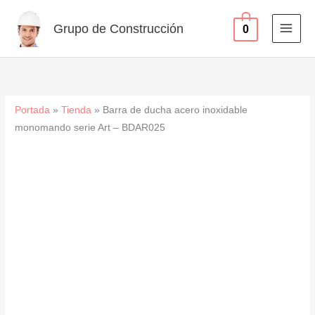
inoxidable
Ir
monomando
al
Grupo de Construcción
0
serie
contenido
Art
-
BDAR025
cantidad
Portada
»
Tienda
»
Barra de ducha acero inoxidable
monomando serie Art – BDAR025