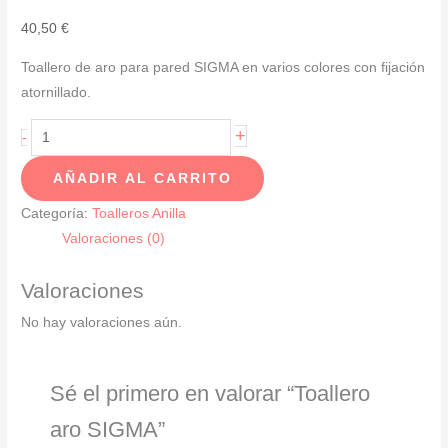
40,50
€
Toallero de aro para pared SIGMA en varios colores con fijación
atornillado.
Toallero
+
-
aro
AÑADIR AL CARRITO
SIGMA
cantidad
Categoría:
Toalleros Anilla
Valoraciones (0)
Valoraciones
No hay valoraciones aún.
Sé el primero en valorar “Toallero
aro SIGMA”