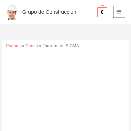
Ir
al
Grupo de Construcción
0
contenido
Portada
»
Tienda
»
Toallero aro SIGMA