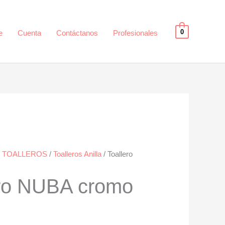
0
e
Cuenta
Contáctanos
Profesionales
/
TOALLEROS
/
Toalleros Anilla
/ Toallero
aro NUBA cromo