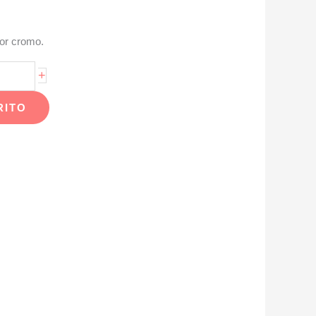
lor cromo.
+
RITO