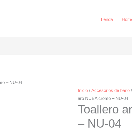
-
NU-
04
Tienda
Hom
cantidad
omo – NU-04
Inicio
/
Accesorios de baño
aro NUBA cromo – NU-04
Toallero 
– NU-04