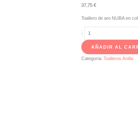
37,75
€
Toallero de aro NUBA en co
Toallero
-
aro
AÑADIR AL CAR
NUBA
cromo
Categoría:
Toalleros Anilla
-
NU-
04
cantidad