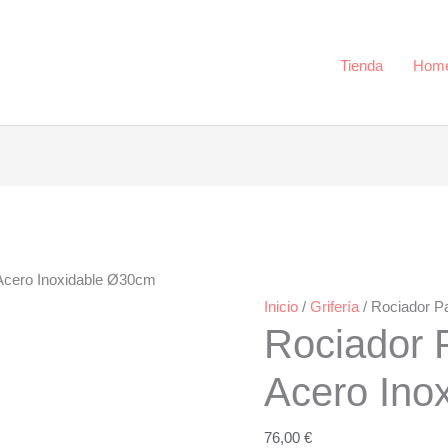
Inoxidable
Ø30cm
cantidad
Tienda
Hom
Acero Inoxidable Ø30cm
Inicio
/
Grifería
/ Rociador P
Rociador 
Acero Ino
76,00
€