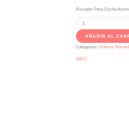
Rociador Para Ducha Acero
Rociador
-
Para
AÑADIR AL CAR
Ducha
Acero
Categorías:
Grifería
,
Rociad
Inoxidable
IMEX
Ø30cm
cantidad