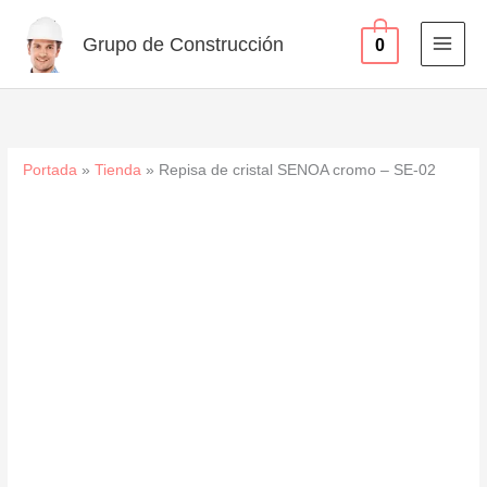
cromo
Ir
-
al
Grupo de Construcción
0
SE-
contenido
02
cantidad
Portada
»
Tienda
»
Repisa de cristal SENOA cromo – SE-02