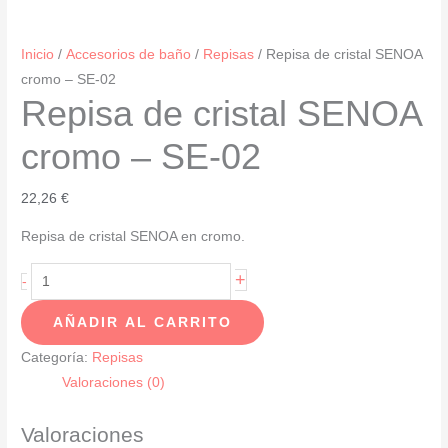
Inicio
/
Accesorios de baño
/
Repisas
/ Repisa de cristal SENOA
cromo – SE-02
Repisa de cristal SENOA
cromo – SE-02
22,26
€
Repisa de cristal SENOA en cromo.
Repisa
+
-
de
AÑADIR AL CARRITO
cristal
SENOA
Categoría:
Repisas
cromo
Valoraciones (0)
-
SE-
Valoraciones