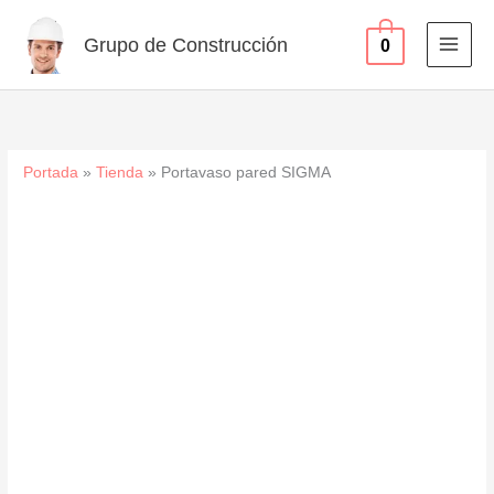
Ir
al
Grupo de Construcción
0
contenido
Portada
»
Tienda
»
Portavaso pared SIGMA