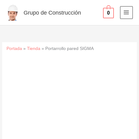
Ir
al
Grupo de Construcción
0
contenido
Portada
»
Tienda
»
Portarrollo pared SIGMA