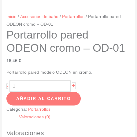
Inicio
/
Accesorios de baño
/
Portarrollos
/ Portarrollo pared
ODEON cromo – OD-01
Portarrollo pared
ODEON cromo – OD-01
16,46
€
Portarrollo pared modelo ODEON en cromo.
Portarrollo
+
-
pared
AÑADIR AL CARRITO
ODEON
cromo
Categoría:
Portarrollos
-
Valoraciones (0)
OD-
01
Valoraciones