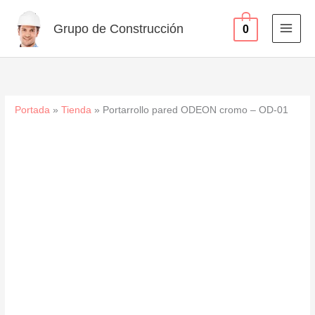
-
Ir
OD-
al
Grupo de Construcción
0
01
contenido
cantidad
Portada
»
Tienda
»
Portarrollo pared ODEON cromo – OD-01