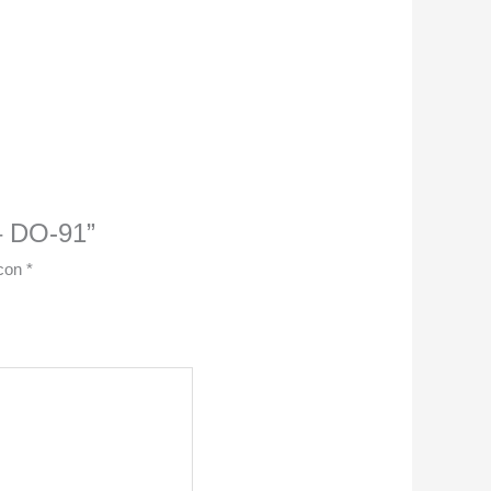
 – DO-91”
 con
*