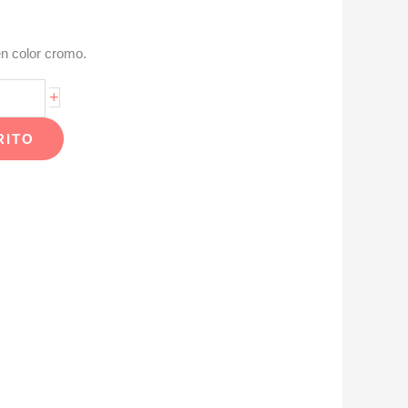
en color cromo.
+
RITO