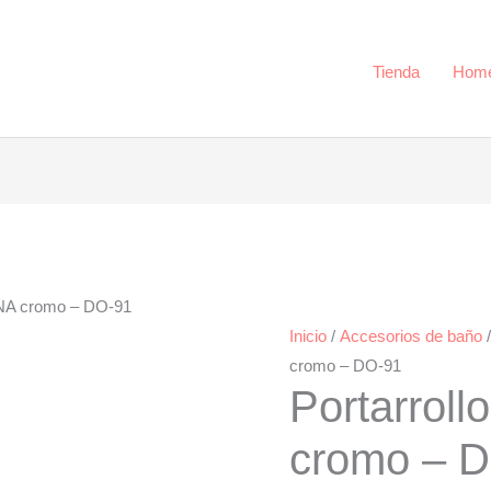
-
DO-
91
Tienda
Hom
cantidad
DONA cromo – DO-91
Inicio
/
Accesorios de baño
cromo – DO-91
Portarroll
cromo – 