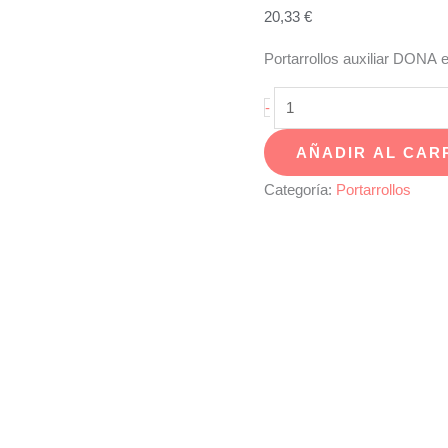
20,33
€
Portarrollos auxiliar DONA 
Portarrollo
-
auxiliar
AÑADIR AL CAR
DONA
cromo
Categoría:
Portarrollos
-
DO-
91
cantidad