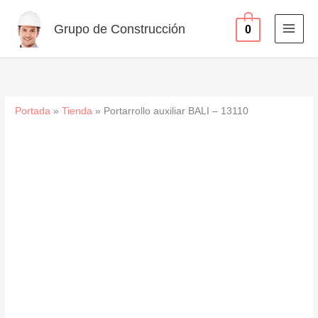
13110
Ir
cantidad
al
Grupo de Construcción
0
contenido
Portada
»
Tienda
»
Portarrollo auxiliar BALI – 13110