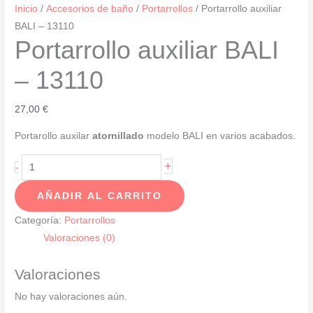
Inicio
/
Accesorios de baño
/
Portarrollos
/ Portarrollo auxiliar
BALI – 13110
Portarrollo auxiliar BALI
– 13110
27,00
€
Portarollo auxilar
atornillado
modelo BALI en varios acabados.
Portarrollo
+
-
auxiliar
AÑADIR AL CARRITO
BALI
-
Categoría:
Portarrollos
13110
Valoraciones (0)
cantidad
Valoraciones
No hay valoraciones aún.