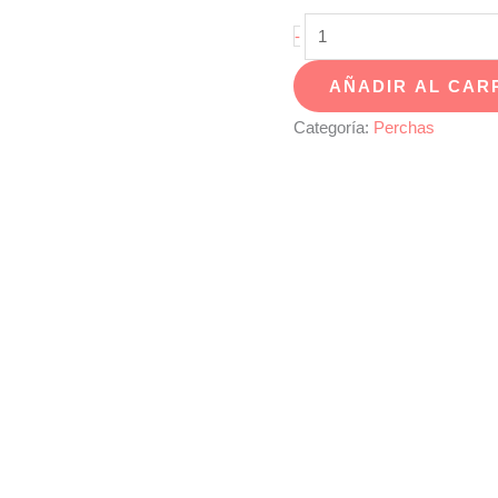
Percha
-
BALI
AÑADIR AL CAR
-
13101
Categoría:
Perchas
cantidad