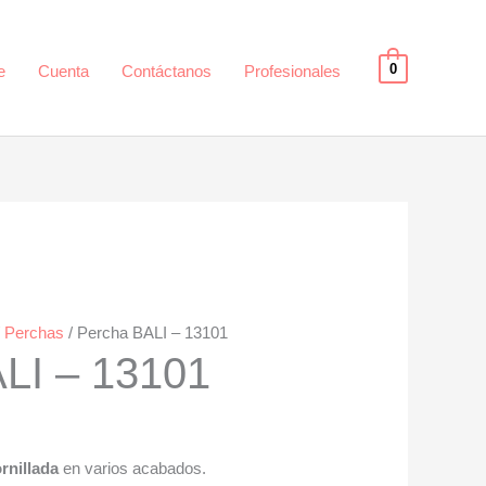
0
e
Cuenta
Contáctanos
Profesionales
/
Perchas
/ Percha BALI – 13101
LI – 13101
ornillada
en varios acabados.