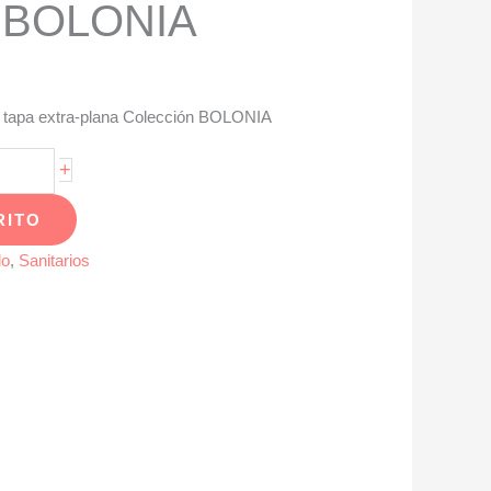
n BOLONIA
on tapa extra-plana Colección BOLONIA
+
RITO
lo
,
Sanitarios