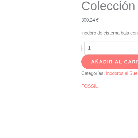
Colecció
300,24
€
inodoro de cisterna baja c
Pack
-
inodoro
AÑADIR AL CAR
de
cisterna
Categorías:
Inodoros al Sue
baja
FOSSIL
con
tapa
extra-
plana
Colección
BOLONIA
cantidad