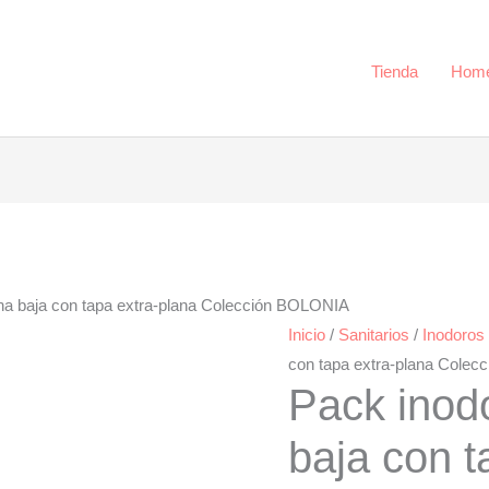
baja
con
tapa
Tienda
Hom
extra-
plana
Colección
BOLONIA
cantidad
rna baja con tapa extra-plana Colección BOLONIA
Inicio
/
Sanitarios
/
Inodoros 
con tapa extra-plana Cole
Pack inodo
baja con t