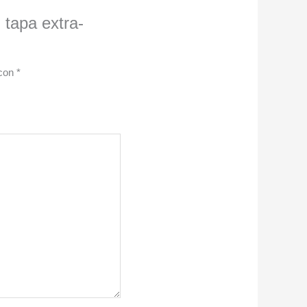
 tapa extra-
 con
*