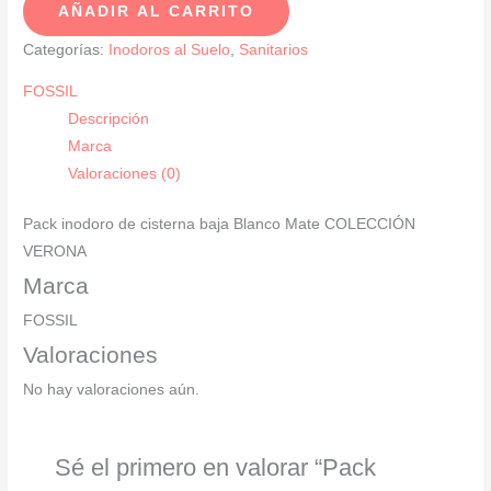
AÑADIR AL CARRITO
de
cisterna
Categorías:
Inodoros al Suelo
,
Sanitarios
baja
FOSSIL
Blanco
Descripción
Mate
Marca
COLECCIÓN
Valoraciones (0)
VERONA
cantidad
Pack inodoro de cisterna baja Blanco Mate COLECCIÓN
VERONA
Marca
FOSSIL
Valoraciones
No hay valoraciones aún.
Sé el primero en valorar “Pack