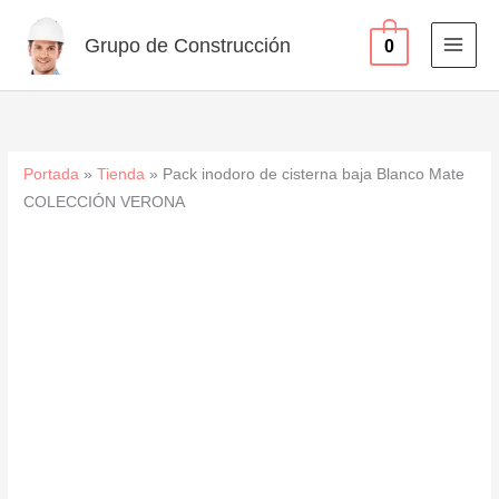
baja
Ir
Blanco
al
Grupo de Construcción
0
Mate
contenido
COLECCIÓN
VERONA
cantidad
Portada
»
Tienda
»
Pack inodoro de cisterna baja Blanco Mate
COLECCIÓN VERONA